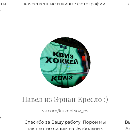
нты
качественные и живые фотографии.
е
Павел из Эрнан Кресло :)
vk.com/kuznetsov_ps
й
Спасибо за Вашу работу! Порой мы
В
так плотно сидим на футбольных
А