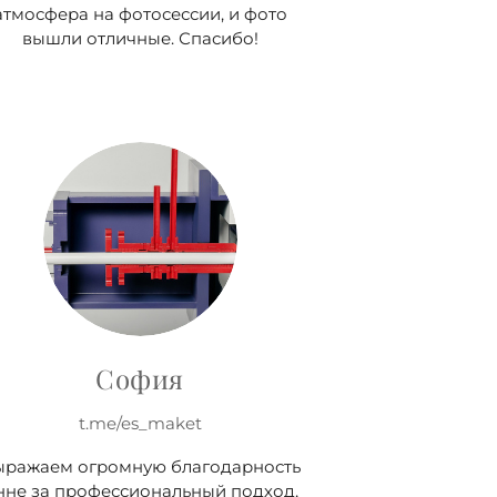
атмосфера на фотосессии, и фото
вышли отличные. Спасибо!
София
t.me/es_maket
ыражаем огромную благодарность
нне за профессиональный подход,