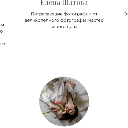
Елена Шатова
Потрясающие фотографии от
О
великолепного фотографа! Мастер
 и
своего дела
бо
тся