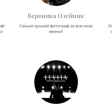
Вероника Олейник
аф!
Самый лучший фотограф за всю мою
О
шо
жизнь!!