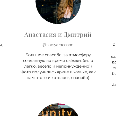
Анастасия и Дмитрий
@stasyaraccoon
и,
Я
Большое спасибо, за атмосферу
ка
созданную во время съёмки, было
д
легко, весело и непринуждённо))
с
Фото получились яркие и живые, как
б
нам этого и хотелось, спасибо)
Ан