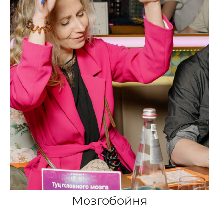
Мозгобойня